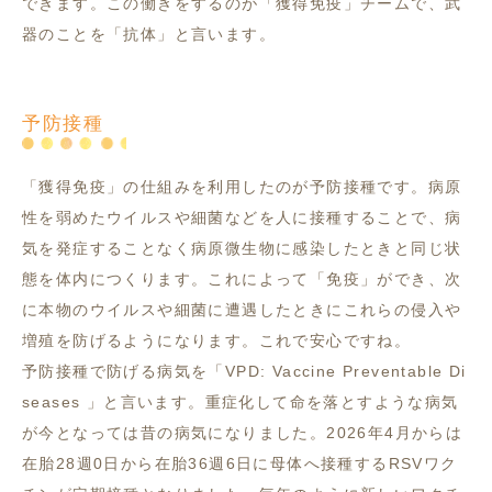
できます。この働きをするのが「獲得免疫」チームで、武
器のことを「抗体」と言います。
予防接種
「獲得免疫」の仕組みを利用したのが予防接種です。病原
性を弱めたウイルスや細菌などを人に接種することで、病
気を発症することなく病原微生物に感染したときと同じ状
態を体内につくります。これによって「免疫」ができ、次
に本物のウイルスや細菌に遭遇したときにこれらの侵入や
増殖を防げるようになります。これで安心ですね。
予防接種で防げる病気を「VPD: Vaccine Preventable Di
seases 」と言います。重症化して命を落とすような病気
が今となっては昔の病気になりました。2026年4月からは
在胎28週0日から在胎36週6日に母体へ接種するRSVワク