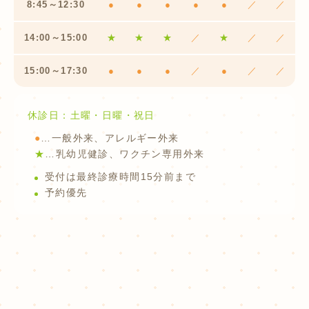
8:45～12:30
●
●
●
●
●
／
／
14:00～15:00
★
★
★
／
★
／
／
15:00～17:30
●
●
●
／
●
／
／
休診日：土曜・日曜・祝日
●
…一般外来、アレルギー外来
★
…乳幼児健診、ワクチン専用外来
受付は最終診療時間15分前まで
予約優先